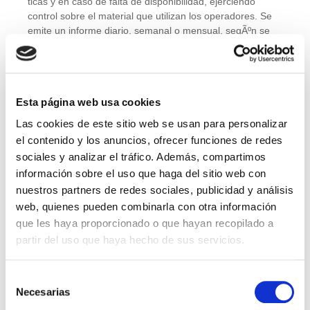
ticas y en caso de falta de disponibilidad, ejerciendo
control sobre el material que utilizan los operadores. Se
emite un informe diario, semanal o mensual, segÃºn se
haya determinado en la fase inicial.
El modelo de implantaciÃ³n cuenta de varias fases. Una
previa, en la que se realiza un estudio de la soluciÃ³n
para determinar que servicio se adapta mejor a la
Esta página web usa cookies
organizaciÃ³n. En la fase de transiciÃ³n se gestiona el
Las cookies de este sitio web se usan para personalizar
cambio hacia
SCC
, iniciÃ¡ndose el servicio segÃºn lo
el contenido y los anuncios, ofrecer funciones de redes
acordado. Inmediatamente empezarÃ¡ la fase de
prestaciÃ³n, gestionando y velando por la evoluciÃ³n del
sociales y analizar el tráfico. Además, compartimos
proceso.
información sobre el uso que haga del sitio web con
nuestros partners de redes sociales, publicidad y análisis
Esta soluciÃ³n, con cobertura nacional e internacional,
web, quienes pueden combinarla con otra información
basada en la mejora continua, y la soluciÃ³n efectiva de
que les haya proporcionado o que hayan recopilado a
incidencias en los activos tecnolÃ³gicos, permite gracias a
centros de soporte redundados, asegurar siempre la
partir del uso que haya hecho de sus servicios.
continuidad del servicio. Su gestiÃ³n y provisiÃ³n cuenta
ademÃ¡s con las mejores prÃ¡cticas de ITIL, y con
Selección
certificaciones de calidad ISO 9000, ISO 20000, ISO
Necesarias
de
14000, ISO 27001.