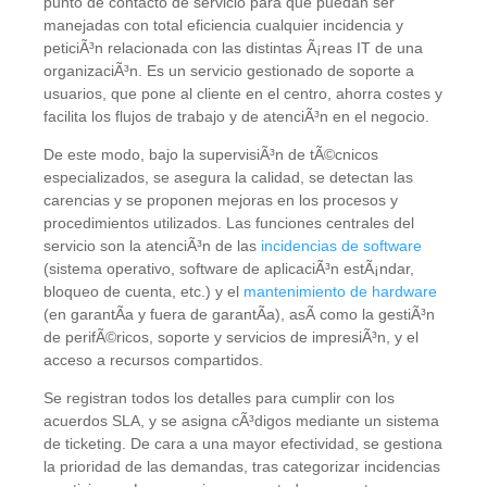
punto de contacto de servicio para que puedan ser
manejadas con total eficiencia cualquier incidencia y
peticiÃ³n relacionada con las distintas Ã¡reas IT de una
organizaciÃ³n. Es un servicio gestionado de soporte a
usuarios, que pone al cliente en el centro, ahorra costes y
facilita los flujos de trabajo y de atenciÃ³n en el negocio.
De este modo, bajo la supervisiÃ³n de tÃ©cnicos
especializados, se asegura la calidad, se detectan las
carencias y se proponen mejoras en los procesos y
procedimientos utilizados. Las funciones centrales del
servicio son la atenciÃ³n de las
incidencias de software
(sistema operativo, software de aplicaciÃ³n estÃ¡ndar,
bloqueo de cuenta, etc.) y el
mantenimiento de hardware
(en garantÃ­a y fuera de garantÃ­a), asÃ­ como la gestiÃ³n
de perifÃ©ricos, soporte y servicios de impresiÃ³n, y el
acceso a recursos compartidos.
Se registran todos los detalles para cumplir con los
acuerdos SLA, y se asigna cÃ³digos mediante un sistema
de ticketing. De cara a una mayor efectividad, se gestiona
la prioridad de las demandas, tras categorizar incidencias