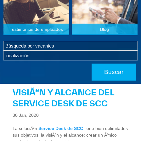
Testimonios de empleados
Blog
VISIÃ“N Y ALCANCE DEL
SERVICE DESK DE SCC
30 Jan, 2020
La soluciÃ³n
Service Desk de SCC
tiene bien delimitados
sus objetivos, la visiÃ³n y el alcance: crear un Ãºnico