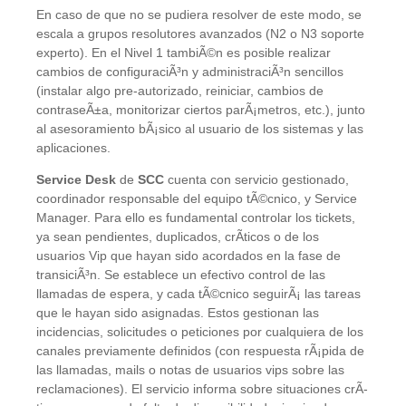
En caso de que no se pudiera resolver de este modo, se
escala a grupos resolutores avanzados (N2 o N3 soporte
experto). En el Nivel 1 tambiÃ©n es posible realizar
cambios de configuraciÃ³n y administraciÃ³n sencillos
(instalar algo pre-autorizado, reiniciar, cambios de
contraseÃ±a, monitorizar ciertos parÃ¡metros, etc.), junto
al asesoramiento bÃ¡sico al usuario de los sistemas y las
aplicaciones.
Service Desk
de
SCC
cuenta con servicio gestionado,
coordinador responsable del equipo tÃ©cnico, y Service
Manager. Para ello es fundamental controlar los tickets,
ya sean pendientes, duplicados, crÃ­ticos o de los
usuarios Vip que hayan sido acordados en la fase de
transiciÃ³n. Se establece un efectivo control de las
llamadas de espera, y cada tÃ©cnico seguirÃ¡ las tareas
que le hayan sido asignadas. Estos gestionan las
incidencias, solicitudes o peticiones por cualquiera de los
canales previamente definidos (con respuesta rÃ¡pida de
las llamadas, mails o notas de usuarios vips sobre las
reclamaciones). El servicio informa sobre situaciones crÃ­