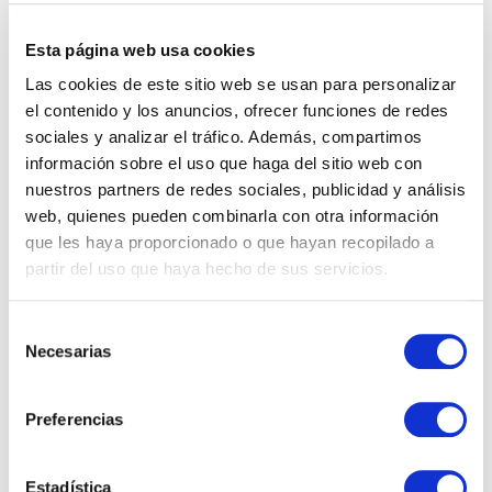
Esta página web usa cookies
Las cookies de este sitio web se usan para personalizar
el contenido y los anuncios, ofrecer funciones de redes
Save my name, email, and website in this browser for
sociales y analizar el tráfico. Además, compartimos
the next time I comment.
información sobre el uso que haga del sitio web con
nuestros partners de redes sociales, publicidad y análisis
web, quienes pueden combinarla con otra información
que les haya proporcionado o que hayan recopilado a
partir del uso que haya hecho de sus servicios.
Vacantes por Departamentos
Account Manager
Selección
Necesarias
de
Administración y Finanzas
consentimiento
Calidad
Preferencias
Compras
Estadística