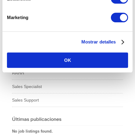
IT
Marketing
Logí­stica
Managed Services
Mostrar detalles
Marketing
Professional Services
OK
RRHH
Sales Specialist
Sales Support
Últimas publicaciones
No job listings found.