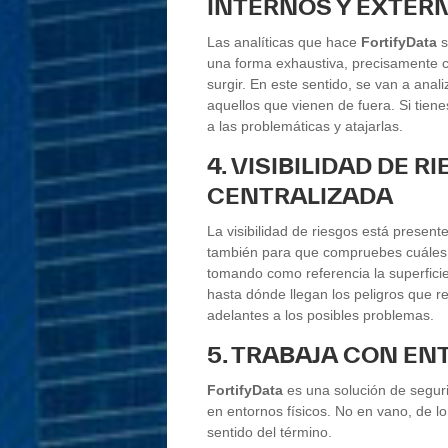
INTERNOS Y EXTER
Las analíticas que hace
FortifyData
s
una forma exhaustiva, precisamente c
surgir. En este sentido, se van a anal
aquellos que vienen de fuera. Si tien
a las problemáticas y atajarlas.
4. VISIBILIDAD DE 
CENTRALIZADA
La visibilidad de riesgos está present
también para que compruebes cuáles s
tomando como referencia la superficie
hasta dónde llegan los peligros que 
adelantes a los posibles problemas.
5. TRABAJA CON EN
FortifyData
es una solución de segur
en entornos físicos. No en vano, de l
sentido del término.