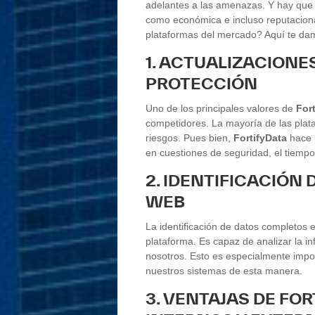
adelantes a las amenazas. Y hay que 
como económica e incluso reputaciona
plataformas del mercado? Aquí te da
1. ACTUALIZACIONE
PROTECCIÓN
Uno de los principales valores de
For
competidores. La mayoría de las plat
riesgos. Pues bien,
FortifyData
hace
en cuestiones de seguridad, el tiempo
2. IDENTIFICACIÓN
WEB
La identificación de datos completos 
plataforma. Es capaz de analizar la in
nosotros. Esto es especialmente impo
nuestros sistemas de esta manera.
3. VENTAJAS DE FOR