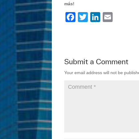
más!
F
T
Li
E
a
wi
n
m
c
tt
k
ail
e
er
e
b
dI
Submit a Comment
o
n
Your email address will not be publish
o
k