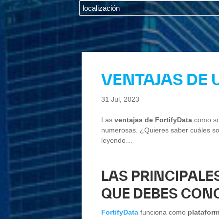
VENTAJAS DE 
31 Jul, 2023
Las
ventajas de Fortify
Data
como so
numerosas. ¿Quieres saber cuáles so
leyendo…
LAS PRINCIPALE
QUE DEBES CON
FortifyData
funciona como
platafor