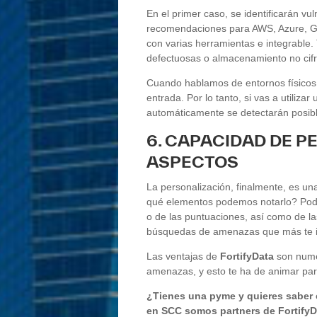
En el primer caso, se identificarán v
recomendaciones para AWS, Azure, 
con varias herramientas e integrable.
defectuosas o almacenamiento no cif
Cuando hablamos de entornos físicos, 
entrada. Por lo tanto, si vas a utiliza
automáticamente se detectarán posib
6. CAPACIDAD DE P
ASPECTOS
La personalización, finalmente, es un
qué elementos podemos notarlo? Podem
o de las puntuaciones, así como de las
búsquedas de amenazas que más te i
Las ventajas de
FortifyData
son nume
amenazas, y esto te ha de animar para
¿Tienes una pyme y quieres saber
en SCC somos partners de FortifyD