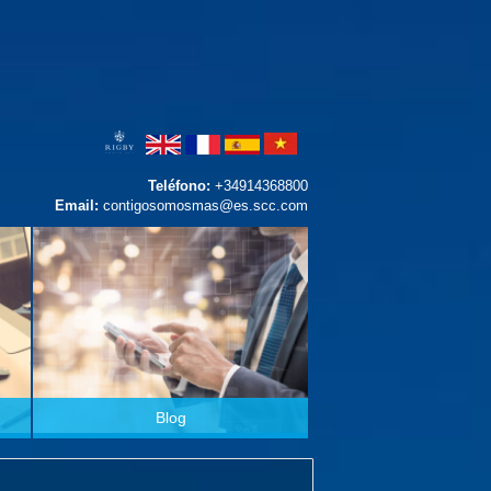
Teléfono:
+34914368800
Email:
contigosomosmas@es.scc.com
Blog