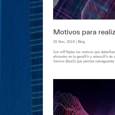
Motivos para reali
26 Nov, 2019
|
Blog
Son mÃºltiples los motivos que deberÃ­a
eficientes en la gestiÃ³n y retenciÃ³n d
Service (BaaS) que permita salvaguardar l