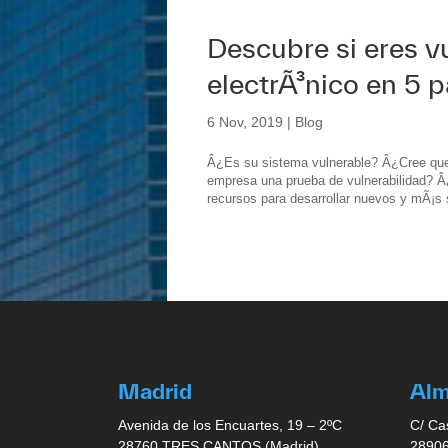
Descubre si eres v
electrÃ³nico en 5 
6 Nov, 2019
|
Blog
Â¿Es su sistema vulnerable? Â¿Cree que
empresa una prueba de vulnerabilidad? Â
recursos para desarrollar nuevos y mÃ¡s s
Madrid
Al
Avenida de los Encuartes, 19 – 2ºC
C/ Ca
28760 TRES CANTOS (Madrid)
28906