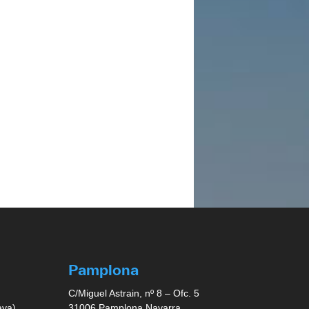
Pamplona
C/Miguel Astrain, nº 8 – Ofc. 5
aya)
31006 Pamplona Navarra