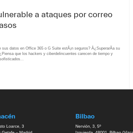
ulnerable a ataques por correo
pasos
 sus datos en Office 365 o G Suite estÃ¡n seguros? Â¿SuperarÃ­a su
¿Piensa que los hackers y ciberdelincuentes carecen de tiempo y
ofisticados...
macén
Bilbao
sto Loarce, 3
Nervión, 3, 5º
 Getafe – Madrid
Izquierda, 48001, Bilbao (Vizc