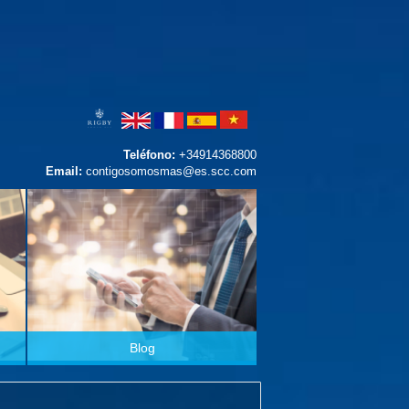
Teléfono:
+34914368800
Email:
contigosomosmas@es.scc.com
Blog