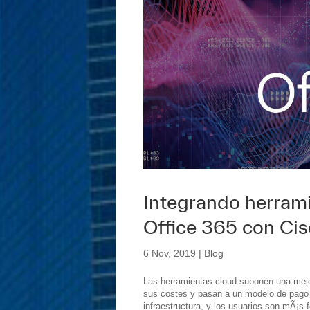
Integrando herram
Office 365 con Ci
6 Nov, 2019
|
Blog
Las herramientas cloud suponen una mejo
sus costes y pasan a un modelo de pago 
infraestructura, y los usuarios son mÃ¡s fe