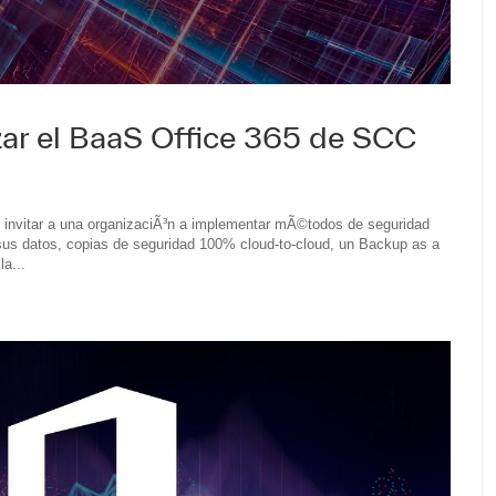
zar el BaaS Office 365 de SCC
n invitar a una organizaciÃ³n a implementar mÃ©todos de seguridad
e sus datos, copias de seguridad 100% cloud-to-cloud, un Backup as a
a...