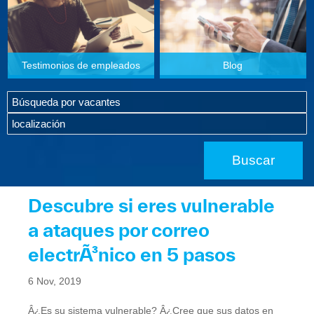
Testimonios de empleados
Blog
Descubre si eres vulnerable
a ataques por correo
electrÃ³nico en 5 pasos
6 Nov, 2019
Â¿Es su sistema vulnerable? Â¿Cree que sus datos en