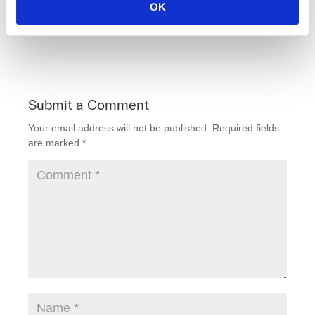
F
T
Li
E
OK
a
wi
n
m
c
tt
k
ail
e
er
e
b
dI
Submit a Comment
o
n
Your email address will not be published.
Required fields
o
are marked
*
k