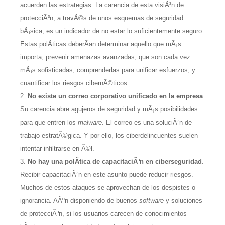
acuerden las estrategias. La carencia de esta visiÃ³n de
protecciÃ³n, a travÃ©s de unos esquemas de seguridad
bÃ¡sica, es un indicador de no estar lo suficientemente seguro.
Estas polÃ­ticas deberÃ­an determinar aquello que mÃ¡s
importa, prevenir amenazas avanzadas, que son cada vez
mÃ¡s sofisticadas, comprenderlas para unificar esfuerzos, y
cuantificar los riesgos cibernÃ©ticos.
No existe un correo corporativo unificado en la empresa
.
Su carencia abre agujeros de seguridad y mÃ¡s posibilidades
para que entren los
malware
. El correo es una soluciÃ³n de
trabajo estratÃ©gica. Y por ello, los ciberdelincuentes suelen
intentar infiltrarse en Ã©l.
No hay una polÃ­tica de capacitaciÃ³n en ciberseguridad
.
Recibir capacitaciÃ³n en este asunto puede reducir riesgos.
Muchos de estos ataques se aprovechan de los despistes o
ignorancia. AÃºn disponiendo de buenos
software
y soluciones
de protecciÃ³n, si los usuarios carecen de conocimientos