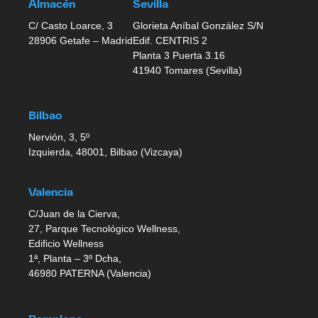
Almacén
Sevilla
C/ Casto Loarce, 3
Glorieta Aníbal González S/N
28906 Getafe – Madrid
Edif. CENTRIS 2
Planta 3 Puerta 3.16
41940 Tomares (Sevilla)
Bilbao
Nervión, 3, 5º
Izquierda, 48001, Bilbao (Vizcaya)
Valencia
C/Juan de la Cierva,
27, Parque Tecnológico Wellness,
Edificio Wellness
1ª, Planta – 3º Dcha,
46980 PATERNA (Valencia)