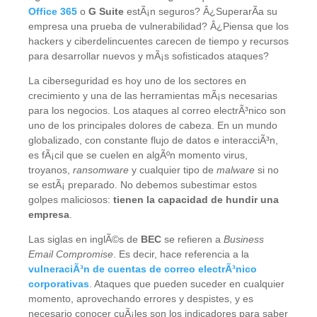
Office 365
o
G Suite
estÃ¡n seguros? Â¿SuperarÃ­a su
empresa una prueba de vulnerabilidad? Â¿Piensa que los
hackers y ciberdelincuentes carecen de tiempo y recursos
para desarrollar nuevos y mÃ¡s sofisticados ataques?
La ciberseguridad es hoy uno de los sectores en
crecimiento y una de las herramientas mÃ¡s necesarias
para los negocios. Los ataques al correo electrÃ³nico son
uno de los principales dolores de cabeza. En un mundo
globalizado, con constante flujo de datos e interacciÃ³n,
es fÃ¡cil que se cuelen en algÃºn momento virus,
troyanos,
ransomware
y cualquier tipo de
malware
si no
se estÃ¡ preparado. No debemos subestimar estos
golpes maliciosos:
tienen la capacidad de hundir una
empresa
.
Las siglas en inglÃ©s de
BEC
se refieren a
Business
Email Compromise
. Es decir, hace referencia a la
vulneraciÃ³n de cuentas de correo electrÃ³nico
corporativas
. Ataques que pueden suceder en cualquier
momento, aprovechando errores y despistes, y es
necesario conocer cuÃ¡les son los indicadores para saber