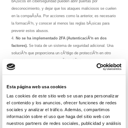
bÃ¡sicos en ciberseguridad pueden abrir puertas por
desconocimiento, y dejar que los ataques maliciosos se cuelen
en la compaÃ±Ã­a. Por acciones como la anterior, es necesario
la formaciÃ³n, y conocer al menos las reglas bÃ¡sicas para
prevenir estos abusos.
No se ha implementado 2FA (AutenticaciÃ³n en dos
factores).
Se trata de un sistema de seguridad adicional. Una
soluciÃ³n que proporciona un cÃ³digo de protecciÃ³n en otro
dispositivo, normalmente un mÃ³vil. CÃ³digos de un solo uso
enviados cada vez que se inicie sesiÃ³n para autentificar al
usuario.
Los resultados de las pruebas/simulacros de
phishing
a
Esta página web usa cookies
empleados no son satisfactorias
. Los test de fuerza estÃ¡
Las cookies de este sitio web se usan para personalizar
para ser vencidos. En caso contrario, demuestran que existen
el contenido y los anuncios, ofrecer funciones de redes
agujeros en la seguridad que en cualquier momento puede
sociales y analizar el tráfico. Además, compartimos
aprovechar los ciberdelincuentes. El
phishing
, o suplantaciÃ³n
información sobre el uso que haga del sitio web con
de la personalidad, se ha convertido en un gran negocio. Con
nuestros partners de redes sociales, publicidad y análisis
simulaciones de ataque se puede determinar cuÃ¡l es el nivel