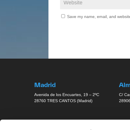
Save my name, email, and website 
Madrid
Al
Avenida de los Encuartes, 19 – 2ºC
C/ Ca
28760 TRES CANTOS (Madrid)
28906
Barcelona
Sev