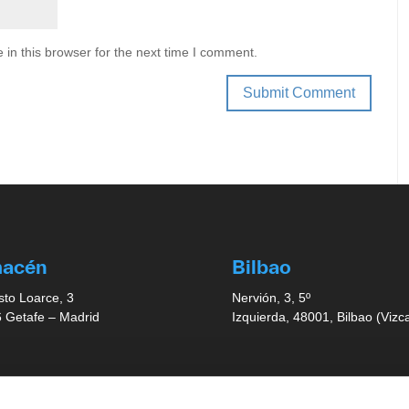
in this browser for the next time I comment.
macén
Bilbao
sto Loarce, 3
Nervión, 3, 5º
 Getafe – Madrid
Izquierda, 48001, Bilbao (Vizc
illa
Valencia