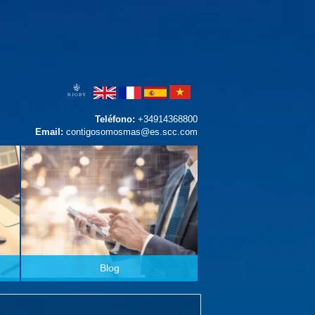
Teléfono:
+34914368800
Email:
contigosomosmas@es.scc.com
Blog