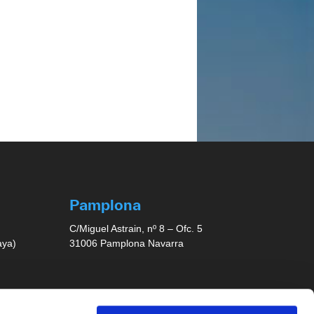
Pamplona
C/Miguel Astrain, nº 8 – Ofc. 5
aya)
31006 Pamplona Navarra