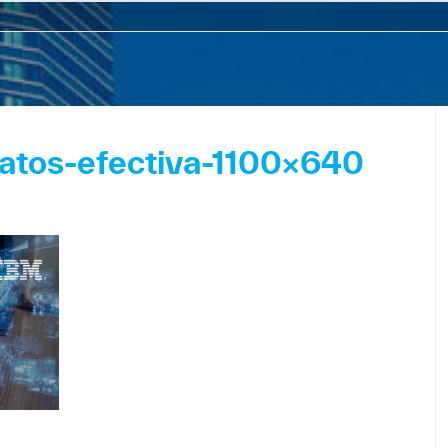
datos-efectiva-1100×640