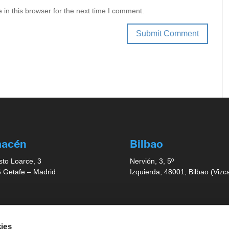
in this browser for the next time I comment.
macén
Bilbao
sto Loarce, 3
Nervión, 3, 5º
 Getafe – Madrid
Izquierda, 48001, Bilbao (Vizc
illa
Valencia
ies