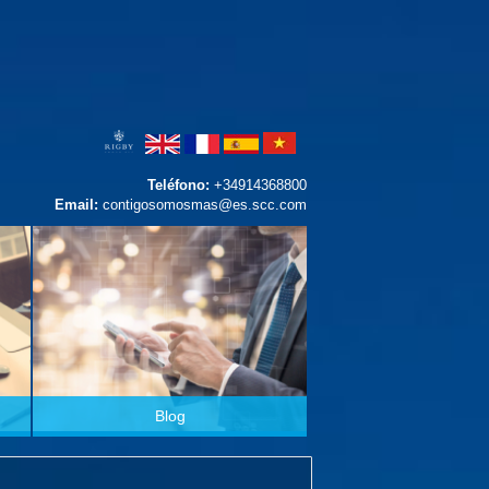
Teléfono:
+34914368800
Email:
contigosomosmas@es.scc.com
Blog