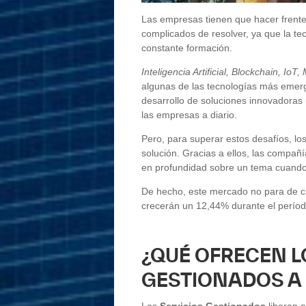
Las empresas tienen que hacer frente 
complicados de resolver, ya que la te
constante formación.
Inteligencia Artificial, Blockchain, I
algunas de las tecnologías más emerg
desarrollo de soluciones innovadoras 
las empresas a diario.
Pero, para superar estos desafíos, lo
solución. Gracias a ellos, las compañ
en profundidad sobre un tema cuando
De hecho, este mercado no para de cre
crecerán un 12,44% durante el períod
¿QUÉ OFRECEN L
GESTIONADOS A
Los
Servicios Gestionados
liberan a