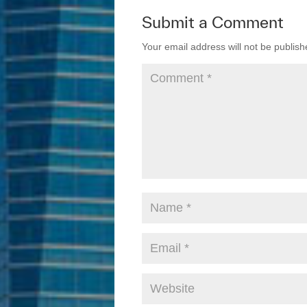
b
dI
Submit a Comment
o
n
Your email address will not be publish
o
k