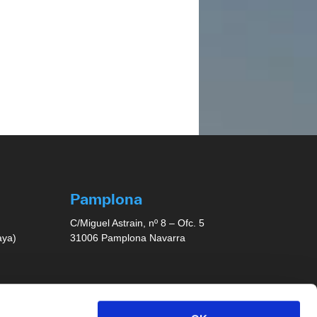
Pamplona
C/Miguel Astrain, nº 8 – Ofc. 5
aya)
31006 Pamplona Navarra