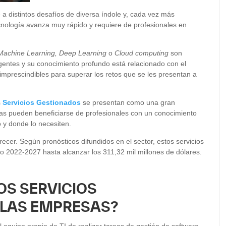
a distintos desafíos de diversa índole y, cada vez más
cnología avanza muy rápido y requiere de profesionales en
oT, Machine Learning, Deep Learning
o
Cloud computing
son
entes y su conocimiento profundo está relacionado con el
imprescindibles para superar los retos que se les presentan a
s
Servicios Gestionados
se presentan como una gran
ías pueden beneficiarse de profesionales con un conocimiento
 y donde lo necesiten.
cer. Según pronósticos difundidos en el sector, estos servicios
o 2022-2027 hasta alcanzar los 311,32 mil millones de dólares.
OS SERVICIOS
 LAS EMPRESAS?
l equipo propio de TI de realizar tareas de gestión de software,