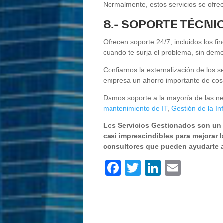
Normalmente, estos servicios se ofre
8.- SOPORTE TÉCN
Ofrecen soporte 24/7, incluidos los 
cuando te surja el problema, sin demo
Confiarnos la externalización de los s
empresa un ahorro importante de cost
Damos soporte a la mayoría de las ne
mantenimiento de IT
,
Gestión de la In
Los Servicios Gestionados son un a
casi imprescindibles para mejorar
consultores que pueden ayudarte a
F
T
Li
E
a
wi
n
m
c
tt
k
ail
e
er
e