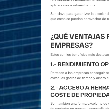
aplicaciones e infraestructura.
Son clave para garantizar la excelenc
que estas se puedan aprovechar de to
¿QUÉ VENTAJAS
EMPRESAS?
Estos son los beneficios más destaca
1.- RENDIMIENTO O
Permiten a las empresas conseguir re
evitan los gastos de tiempo y dinero 
2.- ACCESO A HERR
COSTE DE PROPIED
Son también una forma excelente de e
de contratar un personal especializad