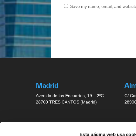
Save my name, email, and website 
Madrid
Al
Avenida de los Encuartes, 19 – 2ºC
C/ Ca
28760 TRES CANTOS (Madrid)
28906
Barcelona
Sev
Esta página web usa cook