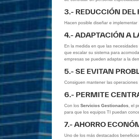
3.- REDUCCIÓN DEL
Hacen posible diseñar e implementar l
4.- ADAPTACIÓN A 
En la medida en que las necesidades 
que escalar su sistema para acomodar
empresas se pueden adaptar a la dem
5.- SE EVITAN PR
Consiguen mantener las operaciones 
6.- PERMITE CENTR
Con los
Servicios Gestionados
, el 
para que los equipos TI puedan concen
7.- AHORRO ECONÓ
Uno de los más destacados beneficio