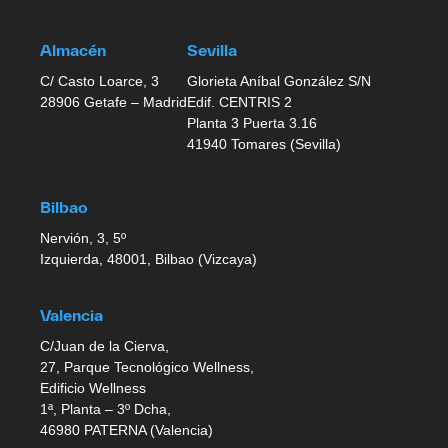
Almacén
Sevilla
C/ Casto Loarce, 3
Glorieta Aníbal González S/N
28906 Getafe – Madrid
Edif. CENTRIS 2
Planta 3 Puerta 3.16
41940 Tomares (Sevilla)
Bilbao
Nervión, 3, 5º
Izquierda, 48001, Bilbao (Vizcaya)
Valencia
C/Juan de la Cierva,
27, Parque Tecnológico Wellness,
Edificio Wellness
1ª, Planta – 3º Dcha,
46980 PATERNA (Valencia)