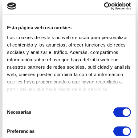
Esta página web usa cookies
Las cookies de este sitio web se usan para personalizar
el contenido y los anuncios, ofrecer funciones de redes
sociales y analizar el tráfico. Además, compartimos
información sobre el uso que haga del sitio web con
Save my name, email, and website in this browser for
nuestros partners de redes sociales, publicidad y análisis
the next time I comment.
web, quienes pueden combinarla con otra información
que les haya proporcionado o que hayan recopilado a
partir del uso que haya hecho de sus servicios.
Vacantes por Departamentos
Selección
Necesarias
de
Account Manager
consentimiento
Administración y Finanzas
Preferencias