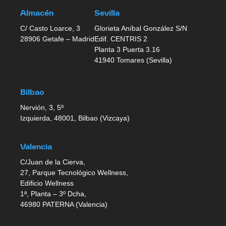
Almacén
Sevilla
C/ Casto Loarce, 3
Glorieta Aníbal González S/N
28906 Getafe – Madrid
Edif. CENTRIS 2
Planta 3 Puerta 3.16
41940 Tomares (Sevilla)
Bilbao
Nervión, 3, 5º
Izquierda, 48001, Bilbao (Vizcaya)
Valencia
C/Juan de la Cierva,
27, Parque Tecnológico Wellness,
Edificio Wellness
1ª, Planta – 3º Dcha,
46980 PATERNA (Valencia)