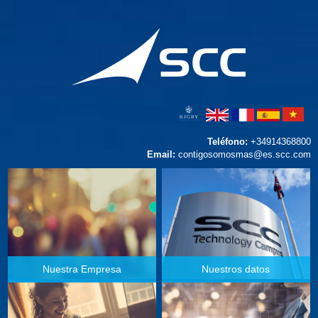
Teléfono:
+34914368800
Email:
contigosomosmas@es.scc.com
Nuestra Empresa
Nuestros datos