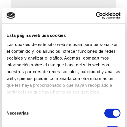
Esta página web usa cookies
Las cookies de este sitio web se usan para personalizar
el contenido y los anuncios, ofrecer funciones de redes
sociales y analizar el tráfico. Además, compartimos
información sobre el uso que haga del sitio web con
nuestros partners de redes sociales, publicidad y análisis
Save my name, email, and website in this browser for
web, quienes pueden combinarla con otra información
the next time I comment.
que les haya proporcionado o que hayan recopilado a
partir del uso que haya hecho de sus servicios.
Selección
Necesarias
de
Vacantes por Departamentos
consentimiento
Account Manager