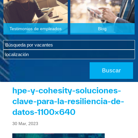
Testimonios de empleados
Blog
hpe-y-cohesity-soluciones-
clave-para-la-resiliencia-de-
datos-1100×640
30 Mar, 2023