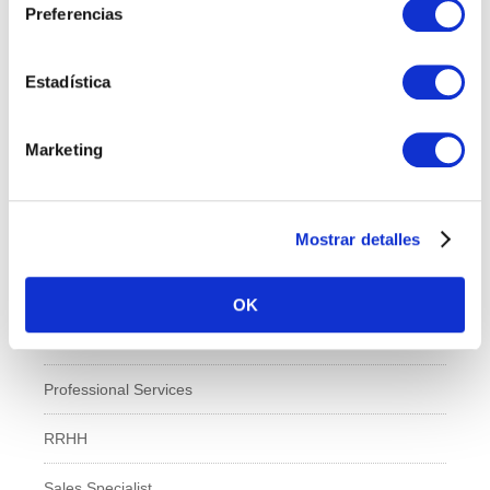
Preferencias
Administración y Finanzas
Estadística
Calidad
Compras
Marketing
IT
Mostrar detalles
Logí­stica
Managed Services
OK
Marketing
Professional Services
RRHH
Sales Specialist