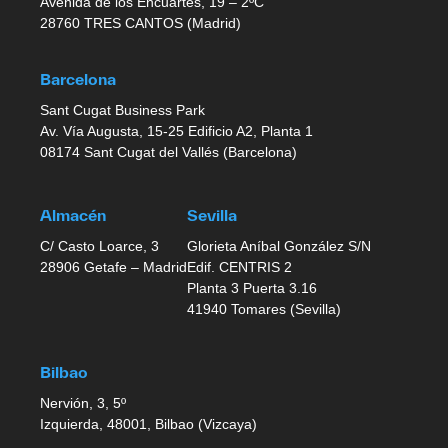
Avenida de los Encuartes, 19 – 2ºC
28760 TRES CANTOS (Madrid)
Barcelona
Sant Cugat Business Park
Av. Vía Augusta, 15-25 Edificio A2, Planta 1
08174 Sant Cugat del Vallés (Barcelona)
Almacén
Sevilla
C/ Casto Loarce, 3
Glorieta Aníbal González S/N
28906 Getafe – Madrid
Edif. CENTRIS 2
Planta 3 Puerta 3.16
41940 Tomares (Sevilla)
Bilbao
Nervión, 3, 5º
Izquierda, 48001, Bilbao (Vizcaya)