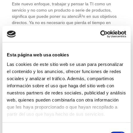
Este nuevo enfoque, trabajar y pensar la TI como un
servicio y no como un producto o serie de productos,
significa que puede poner su atenciÃ³n en sus objetivos
directos. Ya no es necesario que pierda el tiempo en
diseñar la infraestructura que necesita para desarrollar
sus proyectos.
Si persigue la construcción de una nube privada e
incorporar cierto grado de virtualización, HPE GreenLake
Esta página web usa cookies
puede ofrecerle lo necesario; desde la infraestructura
Las cookies de este sitio web se usan para personalizar
básica hasta el tipo de servidor, almacenamiento, red y
VM que necesite. Si su problema es una carga especifica
el contenido y los anuncios, ofrecer funciones de redes
de trabajo, HPE GreenLake también puede ayudarle con
sociales y analizar el tráfico. Además, compartimos
“
soluciones dedicadas de backup”
.
información sobre el uso que haga del sitio web con
nuestros partners de redes sociales, publicidad y análisis
NUEVOS NICHOS DE MERCADO
web, quienes pueden combinarla con otra información
DONDE HPE GREENLAKE TIENE
que les haya proporcionado o que hayan recopilado a
CABIDA
partir del uso que haya hecho de sus servicios.
HPE se encuentra en un punto de inflexión. El mercado
demanda, cada vez con más fuerza, que la tecnología se
Selección
ofrezca como servicio. Lo que tiene todo el sentido. ¿Por