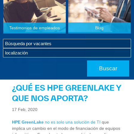
Testimonios de empleados
Blog
¿QUÉ ES HPE GREENLAKE Y
QUE NOS APORTA?
17 Feb, 2020
HPE GreenLake
no es solo una solución de TI
que
implica un cambio en el modo de financiación de equipos