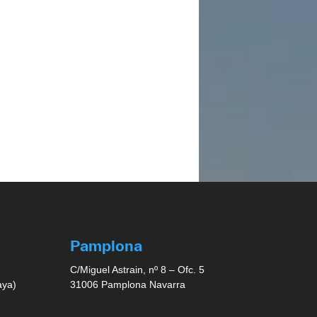
Pamplona
C/Miguel Astrain, nº 8 – Ofc. 5
aya)
31006 Pamplona Navarra