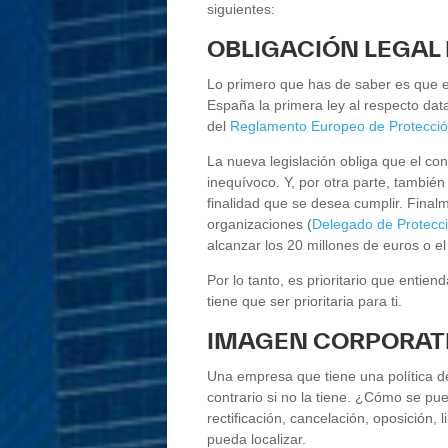
siguientes:
OBLIGACIÓN LEGAL
Lo primero que has de saber es que 
España la primera ley al respecto dat
del
Reglamento Europeo de Protecci
La nueva legislación obliga que el co
inequívoco. Y, por otra parte, también
finalidad que se desea cumplir. Final
organizaciones (
Delegado de Protecc
alcanzar los 20 millones de euros o el
Por lo tanto, es prioritario que entien
tiene que ser prioritaria para ti.
IMAGEN CORPORAT
Una empresa que tiene una política de
contrario si no la tiene. ¿Cómo se pu
rectificación, cancelación, oposición, l
pueda localizar.