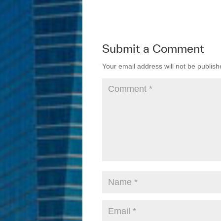
c
tt
k
ail
e
er
e
b
dI
Submit a Comment
o
n
Your email address will not be publish
o
k