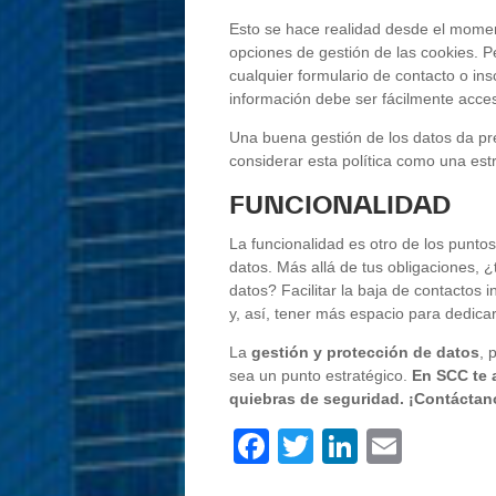
Esto se hace realidad desde el momen
opciones de gestión de las cookies. P
cualquier formulario de contacto o ins
información debe ser fácilmente acces
Una buena gestión de los datos da pre
considerar esta política como una est
FUNCIONALIDAD
La funcionalidad es otro de los punto
datos. Más allá de tus obligaciones, 
datos? Facilitar la baja de contactos
y, así, tener más espacio para dedica
La
gestión y protección de datos
, 
sea un punto estratégico.
En SCC te 
quiebras de seguridad. ¡Contáctan
F
T
Li
E
a
wi
n
m