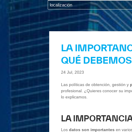
LA IMPORTANC
QUÉ DEBEMOS
24 Jul, 2023
Las políticas de obtención, gestión y
profesional. ¿Quieres conocer su imp
lo explicamos.
LA IMPORTANCIA
Los
datos son importantes
en vario