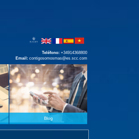
Teléfono:
+34914368800
Email:
contigosomosmas@es.scc.com
Blog