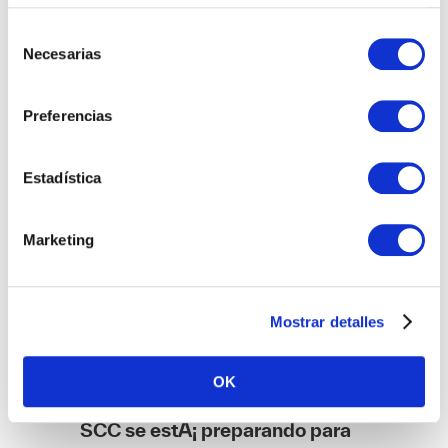
sociedad. Puesto que son las sociedades las
Selección
que en Ãºltimo tÃ©rmino aportan el Talento
Necesarias
de
humano que desde las empresas podemos
consentimiento
aprovechar, es importantÃ­simo que los lÃ­
deres de esta revoluciÃ³n digital se impliquen
Preferencias
en generar un mayor y mejor contexto social
de prosperidad y bienestar social. Servirse
de fundaciones propias o externas para
Estadística
llevar a cabo proyectos de colaboraciÃ³n
social, establecer Planes de Igualdad,
establecer una imagen que sea asociada a
Marketing
buenas prÃ¡cticas y comportamientos
morales, etc. son las pautas que marcarÃ¡n
el devenir de las empresas lÃ­deres en el
futuro. Desde
SCC
ya estamos trabajando en
Mostrar detalles
este sentido y prÃ³ximamente publicaremos
otro post con los detalles al respecto.
La empresa del futuro tendrÃ¡
OK
un nuevo eje de coordenadas, y
SCC se estÃ¡ preparando para