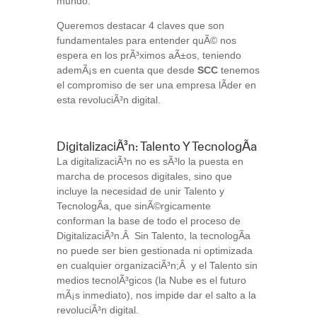
mundo.
Queremos destacar 4 claves que son
fundamentales para entender quÃ© nos
espera en los prÃ³ximos aÃ±os, teniendo
ademÃ¡s en cuenta que desde
SCC
tenemos
el compromiso de ser una empresa lÃ­der en
esta revoluciÃ³n digital.
DigitalizaciÃ³n: Talento Y TecnologÃ­a
La digitalizaciÃ³n no es sÃ³lo la puesta en
marcha de procesos digitales, sino que
incluye la necesidad de unir Talento y
TecnologÃ­a, que sinÃ©rgicamente
conforman la base de todo el proceso de
DigitalizaciÃ³n.Â Sin Talento, la tecnologÃ­a
no puede ser bien gestionada ni optimizada
en cualquier organizaciÃ³n;Â y el Talento sin
medios tecnolÃ³gicos (la Nube es el futuro
mÃ¡s inmediato), nos impide dar el salto a la
revoluciÃ³n digital.