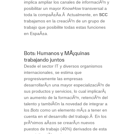
implica ampliar los canales de informaciÃ³n y
posibilitar un mayor
KnowHow
transversal a
toda la compaÃ±Ã­a.Â Actualmente, en
SCC
trabajamos en la creaciÃ³n de un grupo de
trabajo que posibilite todas estas funciones
en EspaÃ±a.
Bots: Humanos y MÃ¡quinas
trabajando juntos
Desde el sector IT y diversos organismos
internacionales, se estima que
progresivamente las empresas
desarrollarÃ¡n una mayor especializaciÃ³n de
sus productos y servicios, lo cual implicarÃ¡
un aumento de la formaciÃ³n, retenciÃ³n del
talento y tambiÃ©n la novedad de integrar a
los
Bots
como un elemento mÃ¡s a tener en
cuenta en el desarrollo del trabajo.Â En los
prÃ³ximos aÃ±os se crearÃ¡n nuevos
puestos de trabajo (40%) derivados de esta