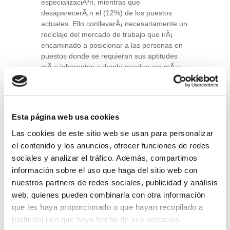
especializaciÃ³n, mientras que
desaparecerÃ¡n el (12%) de los puestos
actuales. Ello conllevarÃ¡ necesariamente un
reciclaje del mercado de trabajo que irÃ¡
encaminado a posicionar a las personas en
puestos donde se requieran sus aptitudes
mÃ¡s inherentes y donde puedan ser mÃ¡s
eficaces, mientras que los
Bots
podrÃ¡n
realizar aquellas donde sean mÃ¡s eficientes.
De este modo, se espera que humanos y
mÃ¡quinas puedan combinar sus
Esta página web usa cookies
potencialidades para optimizar los procesos
de trabajo y generar nuevos escenarios de
Las cookies de este sitio web se usan para personalizar
innovaciÃ³n, creatividad y desarrollo
el contenido y los anuncios, ofrecer funciones de redes
empresarial.
sociales y analizar el tráfico. Además, compartimos
información sobre el uso que haga del sitio web con
nuestros partners de redes sociales, publicidad y análisis
Responsabilidad Social
web, quienes pueden combinarla con otra información
En gran medida, el cambio empresarial y
que les haya proporcionado o que hayan recopilado a
social que conlleva la revoluciÃ³n digital, se
partir del uso que haya hecho de sus servicios.
soporta necesariamente sobre unos valores
que deben devolver un beneficio a la