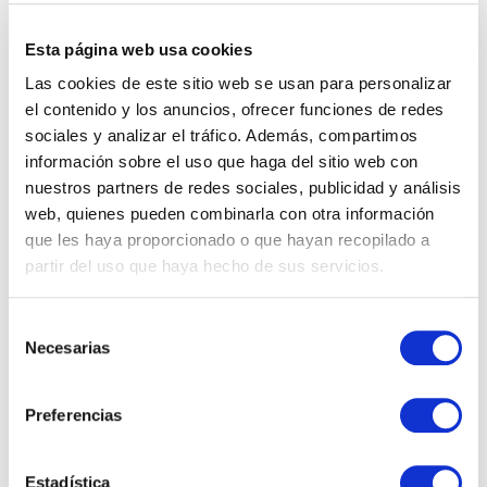
Esta página web usa cookies
Las cookies de este sitio web se usan para personalizar
el contenido y los anuncios, ofrecer funciones de redes
Save my name, email, and website in this browser for
sociales y analizar el tráfico. Además, compartimos
the next time I comment.
información sobre el uso que haga del sitio web con
nuestros partners de redes sociales, publicidad y análisis
web, quienes pueden combinarla con otra información
que les haya proporcionado o que hayan recopilado a
partir del uso que haya hecho de sus servicios.
Vacantes por Departamentos
Account Manager
Selección
Necesarias
de
Administración y Finanzas
consentimiento
Calidad
Preferencias
Compras
Estadística