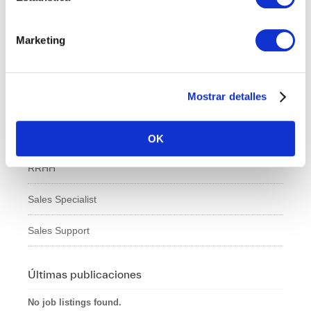
IT
Marketing
Logí­stica
Managed Services
Mostrar detalles
Marketing
Professional Services
OK
RRHH
Sales Specialist
Sales Support
Últimas publicaciones
No job listings found.