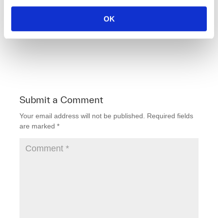
OK
F
T
Li
E
a
wi
n
m
c
tt
k
ail
e
er
e
b
dI
Submit a Comment
o
n
Your email address will not be published.
Required fields
o
are marked
*
k