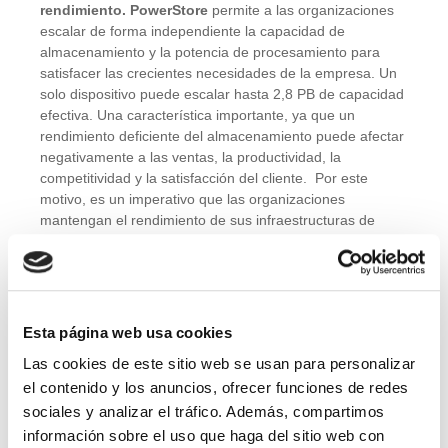
rendimiento.
PowerStore
permite a las organizaciones
escalar de forma independiente la capacidad de
almacenamiento y la potencia de procesamiento para
satisfacer las crecientes necesidades de la empresa. Un
solo dispositivo puede escalar hasta 2,8 PB de capacidad
efectiva. Una característica importante, ya que un
rendimiento deficiente del almacenamiento puede afectar
negativamente a las ventas, la productividad, la
competitividad y la satisfacción del cliente. Por este
motivo, es un imperativo que las organizaciones
mantengan el rendimiento de sus infraestructuras de
datos al máximo de sus capacidades y, al mismo tiempo,
eviten el coste de agregar más hardware de
almacenamiento.
5.- Resiliencia de datos efectiva
.
PowerStore Dynamic
Esta página web usa cookies
Resiliency Engine (DRE)
proporciona un enfoque
inteligente basado en software para la redundancia de
Las cookies de este sitio web se usan para personalizar
fallos de unidades que se diseñó con el objetivo de ser
el contenido y los anuncios, ofrecer funciones de redes
más distribuido, automatizado y eficiente que el RAID
sociales y analizar el tráfico. Además, compartimos
tradicional (matriz redundante de unidades
información sobre el uso que haga del sitio web con
independientes). El soporte de paridad dual se introdujo