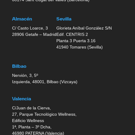
Almacén
Sevilla
C/ Casto Loarce, 3
Glorieta Aníbal González S/N
28906 Getafe – Madrid
Edif. CENTRIS 2
Planta 3 Puerta 3.16
41940 Tomares (Sevilla)
Bilbao
Nervión, 3, 5º
Izquierda, 48001, Bilbao (Vizcaya)
Valencia
C/Juan de la Cierva,
27, Parque Tecnológico Wellness,
Edificio Wellness
1ª, Planta – 3º Dcha,
46980 PATERNA (Valencia)