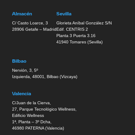
Almacén
Sevilla
C/ Casto Loarce, 3
Glorieta Aníbal González S/N
28906 Getafe – Madrid
Edif. CENTRIS 2
Planta 3 Puerta 3.16
41940 Tomares (Sevilla)
Bilbao
Nervión, 3, 5º
Izquierda, 48001, Bilbao (Vizcaya)
Valencia
C/Juan de la Cierva,
27, Parque Tecnológico Wellness,
Edificio Wellness
1ª, Planta – 3º Dcha,
46980 PATERNA (Valencia)