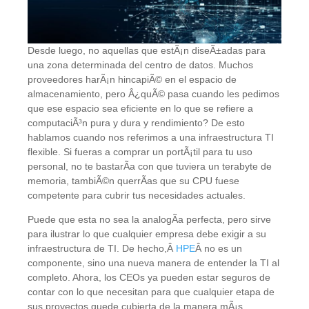
Desde luego, no aquellas que estÃ¡n diseÃ±adas para
una zona determinada del centro de datos. Muchos
proveedores harÃ¡n hincapiÃ© en el espacio de
almacenamiento, pero Â¿quÃ© pasa cuando les pedimos
que ese espacio sea eficiente en lo que se refiere a
computaciÃ³n pura y dura y rendimiento? De esto
hablamos cuando nos referimos a una infraestructura TI
flexible. Si fueras a comprar un portÃ¡til para tu uso
personal, no te bastarÃ­a con que tuviera un terabyte de
memoria, tambiÃ©n querrÃ­as que su CPU fuese
competente para cubrir tus necesidades actuales.
Puede que esta no sea la analogÃ­a perfecta, pero sirve
para ilustrar lo que cualquier empresa debe exigir a su
infraestructura de TI. De hecho,Â
HPE
Â no es un
componente, sino una nueva manera de entender la TI al
completo. Ahora, los CEOs ya pueden estar seguros de
contar con lo que necesitan para que cualquier etapa de
sus proyectos quede cubierta de la manera mÃ¡s