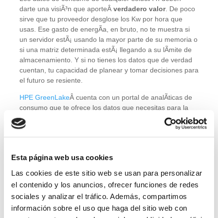
darte una visiÃ³n que aporteÂ
verdadero valor
. De poco
sirve que tu proveedor desglose los Kw por hora que
usas. Ese gasto de energÃ­a, en bruto, no te muestra si
un servidor estÃ¡ usando la mayor parte de su memoria o
si una matriz determinada estÃ¡ llegando a su lÃ­mite de
almacenamiento. Y si no tienes los datos que de verdad
cuentan, tu capacidad de planear y tomar decisiones para
el futuro se resiente.
HPE GreenLake
Â cuenta con un portal de analÃ­ticas de
consumo que te ofrece los datos que necesitas para la
correcta gestiÃ³n de tu negocio. Y lo hace de forma
completamente transparente. La flexibilidad estructural a
ciegas podrÃ­a convertirse en un abismo insondable, pero
con HPE no es asÃ­.
Esta página web usa cookies
INFRAESTRUCTURA TI FLEXIBLE Y CARGAS DE
Las cookies de este sitio web se usan para personalizar
TRABAJO
el contenido y los anuncios, ofrecer funciones de redes
sociales y analizar el tráfico. Además, compartimos
información sobre el uso que haga del sitio web con