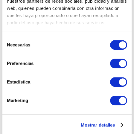
nuestros partners de redes sociales, publicidad y análisis
web, quienes pueden combinarla con otra información
que les haya proporcionado o que hayan recopilado a
Todas las cargas de trabajo no se crean de la misma
partir del uso que haya hecho de sus servicios.
manera. No es lo mismo llevar tu base de datos a un
modelo como servicio, que apostar por una mayor
Selección
virtualizaciÃ³n, sin mÃ¡s. La mayor parte de los
Necesarias
proveedores van a ofrecerte una soluciÃ³n perfecta para
de
un objetivo determinado, pero eso no quiere decir que
consentimiento
sean capaces de cubrir otros.
Preferencias
No es necesario decir que los objetivos de las empresas
cambian, lo mismo que cambian sus necesidades. Una
infraestructura TI flexible permiteÂ
dar cobertura a
Estadística
objetivos nuevos y necesidades sobrevenidas
. Por
no hablar de que cualquier proveedor deberÃ­a ser capaz
de atender a tu empresa en los momentos de carga de
Marketing
trabajo normal, pero tambiÃ©n en los picos de trabajo.
De la mano deÂ
SCC,Â
puede conseguir laÂ
soluciÃ³n
de HPE GreenLake
Â para aquellas empresas que
Mostrar detalles
desean centrarse en sus negocios y no en la tecnologÃ­a