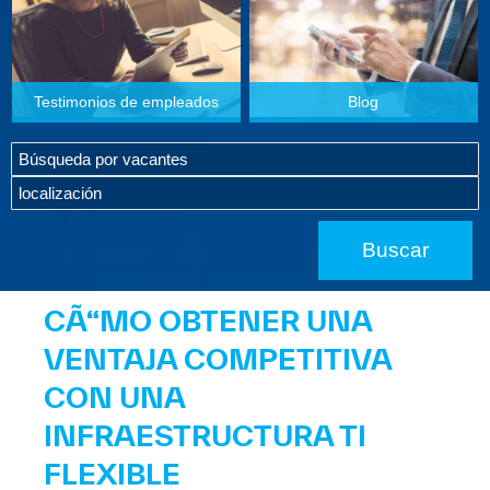
Testimonios de empleados
Blog
CÃ“MO OBTENER UNA
VENTAJA COMPETITIVA
CON UNA
INFRAESTRUCTURA TI
FLEXIBLE