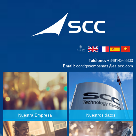
Teléfono:
+34914368800
Email:
contigosomosmas@es.scc.com
Nuestra Empresa
Nuestros datos