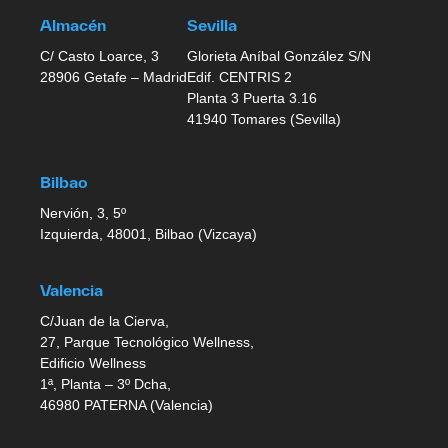
Almacén
Sevilla
C/ Casto Loarce, 3
Glorieta Aníbal González S/N
28906 Getafe – Madrid
Edif. CENTRIS 2
Planta 3 Puerta 3.16
41940 Tomares (Sevilla)
Bilbao
Nervión, 3, 5º
Izquierda, 48001, Bilbao (Vizcaya)
Valencia
C/Juan de la Cierva,
27, Parque Tecnológico Wellness,
Edificio Wellness
1ª, Planta – 3º Dcha,
46980 PATERNA (Valencia)