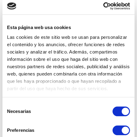
Esta página web usa cookies
Las cookies de este sitio web se usan para personalizar
el contenido y los anuncios, ofrecer funciones de redes
sociales y analizar el tráfico. Además, compartimos
información sobre el uso que haga del sitio web con
Save my name, email, and website in this browser for
nuestros partners de redes sociales, publicidad y análisis
the next time I comment.
web, quienes pueden combinarla con otra información
que les haya proporcionado o que hayan recopilado a
partir del uso que haya hecho de sus servicios.
Vacantes por Departamentos
Selección
Necesarias
de
Account Manager
consentimiento
Administración y Finanzas
Preferencias