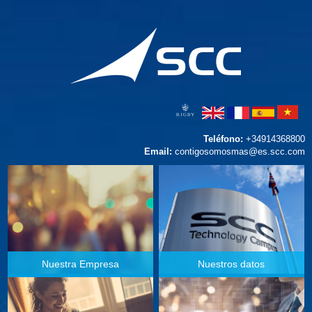
Teléfono:
+34914368800
Email:
contigosomosmas@es.scc.com
Nuestra Empresa
Nuestros datos