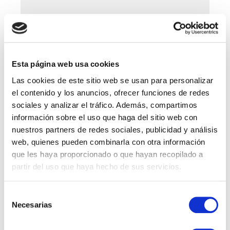
Esta página web usa cookies
Las cookies de este sitio web se usan para personalizar
el contenido y los anuncios, ofrecer funciones de redes
sociales y analizar el tráfico. Además, compartimos
información sobre el uso que haga del sitio web con
nuestros partners de redes sociales, publicidad y análisis
Save my name, email, and website in this browser for
web, quienes pueden combinarla con otra información
the next time I comment.
que les haya proporcionado o que hayan recopilado a
partir del uso que haya hecho de sus servicios.
Selección
Necesarias
de
Vacantes por Departamentos
consentimiento
Account Manager