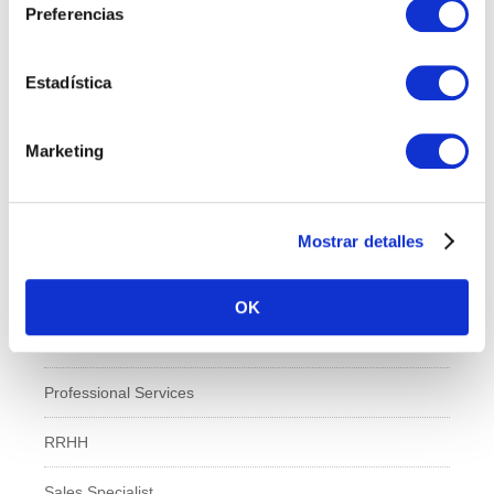
Preferencias
Administración y Finanzas
Estadística
Calidad
Compras
Marketing
IT
Mostrar detalles
Logí­stica
Managed Services
OK
Marketing
Professional Services
RRHH
Sales Specialist