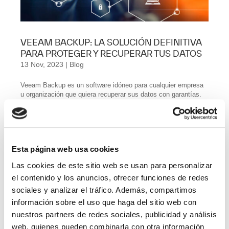
VEEAM BACKUP: LA SOLUCIÓN DEFINITIVA
PARA PROTEGER Y RECUPERAR TUS DATOS
13 Nov, 2023
|
Blog
Veeam Backup es un software idóneo para cualquier empresa
u organización que quiera recuperar sus datos con garantías.
¿Quieres conocer más detalles? No te preocupes, aquí te los
damos. QUÉ ES VEEAM BACKUP Veeam Backup and
Replication es una solución de...
Esta página web usa cookies
Vacantes por Departamentos
Las cookies de este sitio web se usan para personalizar
Account Manager
el contenido y los anuncios, ofrecer funciones de redes
sociales y analizar el tráfico. Además, compartimos
Administración y Finanzas
información sobre el uso que haga del sitio web con
nuestros partners de redes sociales, publicidad y análisis
Calidad
web, quienes pueden combinarla con otra información