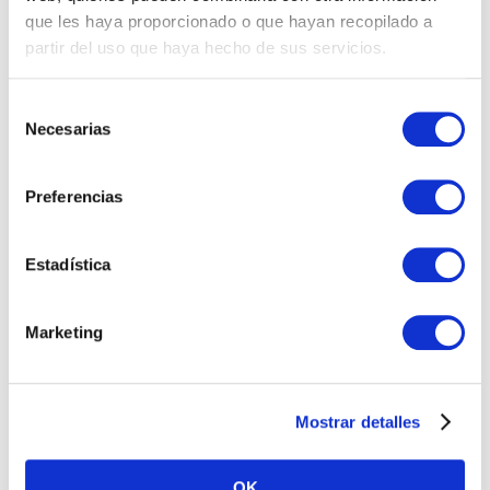
Compras
que les haya proporcionado o que hayan recopilado a
partir del uso que haya hecho de sus servicios.
IT
Selección
Logí­stica
Necesarias
de
consentimiento
Managed Services
Preferencias
Marketing
Estadística
Professional Services
RRHH
Marketing
Sales Specialist
Sales Support
Mostrar detalles
Últimas publicaciones
OK