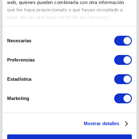
web, quienes pueden combinarla con otra información
que les haya proporcionado o que hayan recopilado a
Compras
partir del uso que haya hecho de sus servicios.
IT
Selección
Necesarias
Logí­stica
de
consentimiento
Managed Services
Preferencias
Marketing
Estadística
Professional Services
RRHH
Marketing
Sales Specialist
Mostrar detalles
Sales Support