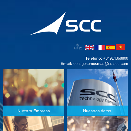
Teléfono:
+34914368800
Email:
contigosomosmas@es.scc.com
Nuestra Empresa
Nuestros datos