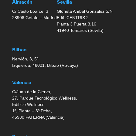
Almacén
Sevilla
C/ Casto Loarce, 3
Glorieta Aníbal González S/N
28906 Getafe – Madrid
Edif. CENTRIS 2
Planta 3 Puerta 3.16
41940 Tomares (Sevilla)
Bilbao
Nervión, 3, 5º
Izquierda, 48001, Bilbao (Vizcaya)
Valencia
C/Juan de la Cierva,
27, Parque Tecnológico Wellness,
Edificio Wellness
1ª, Planta – 3º Dcha,
46980 PATERNA (Valencia)