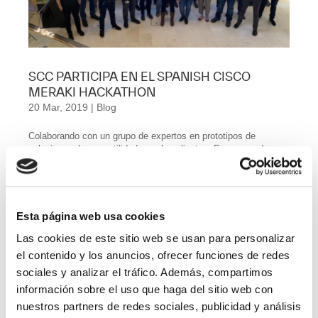
SCC PARTICIPA EN EL SPANISH CISCO
MERAKI HACKATHON
20 Mar, 2019
|
Blog
Colaborando con un grupo de expertos en prototipos de
soluciones de gran utilidad para los clientes. En un mundo
donde la digitalizaciÃ³n lo estÃ¡ cambiando todo, nuestros
clientes necesitan que seamos sus compaÃ±eros de viaje, que
les ayudemos a conseguir sus...
Esta página web usa cookies
Vacantes por Departamentos
Las cookies de este sitio web se usan para personalizar
Account Manager
el contenido y los anuncios, ofrecer funciones de redes
sociales y analizar el tráfico. Además, compartimos
Administración y Finanzas
información sobre el uso que haga del sitio web con
nuestros partners de redes sociales, publicidad y análisis
Calidad