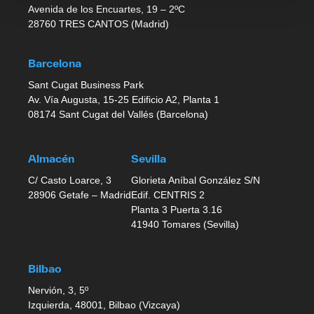
Avenida de los Encuartes, 19 – 2ºC
28760 TRES CANTOS (Madrid)
Barcelona
Sant Cugat Business Park
Av. Vía Augusta, 15-25 Edificio A2, Planta 1
08174 Sant Cugat del Vallés (Barcelona)
Almacén
Sevilla
C/ Casto Loarce, 3
Glorieta Aníbal González S/N
28906 Getafe – Madrid
Edif. CENTRIS 2
Planta 3 Puerta 3.16
41940 Tomares (Sevilla)
Bilbao
Nervión, 3, 5º
Izquierda, 48001, Bilbao (Vizcaya)