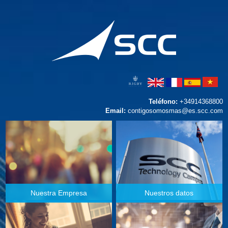
Teléfono:
+34914368800
Email:
contigosomosmas@es.scc.com
Nuestra Empresa
Nuestros datos