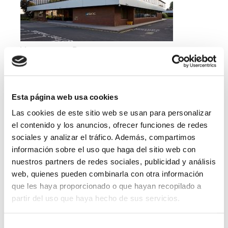
Vacantes por Departamentos
Account Manager
Administración y Finanzas
Esta página web usa cookies
Calidad
Las cookies de este sitio web se usan para personalizar
el contenido y los anuncios, ofrecer funciones de redes
Compras
sociales y analizar el tráfico. Además, compartimos
información sobre el uso que haga del sitio web con
IT
nuestros partners de redes sociales, publicidad y análisis
web, quienes pueden combinarla con otra información
Logí­stica
que les haya proporcionado o que hayan recopilado a
partir del uso que haya hecho de sus servicios.
Managed Services
Marketing
Selección