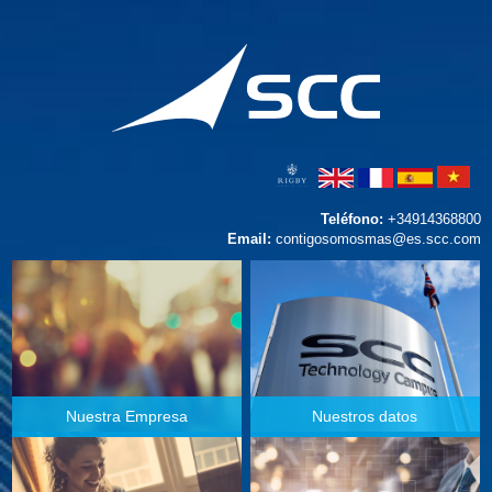
Teléfono:
+34914368800
Email:
contigosomosmas@es.scc.com
Nuestra Empresa
Nuestros datos