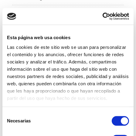
e
er
e
b
dI
Administración y Finanzas
o
n
Calidad
o
k
Esta página web usa cookies
Compras
Las cookies de este sitio web se usan para personalizar
IT
el contenido y los anuncios, ofrecer funciones de redes
sociales y analizar el tráfico. Además, compartimos
Logí­stica
información sobre el uso que haga del sitio web con
nuestros partners de redes sociales, publicidad y análisis
Managed Services
web, quienes pueden combinarla con otra información
que les haya proporcionado o que hayan recopilado a
Marketing
partir del uso que haya hecho de sus servicios.
Professional Services
Selección
Necesarias
RRHH
de
consentimiento
Sales Specialist