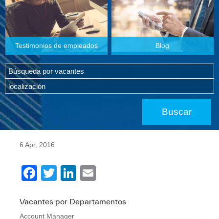
Testimonios de empleados
Blog
6 Apr, 2016
F
T
Li
E
a
wi
n
m
c
tt
k
ail
Vacantes por Departamentos
Account Manager