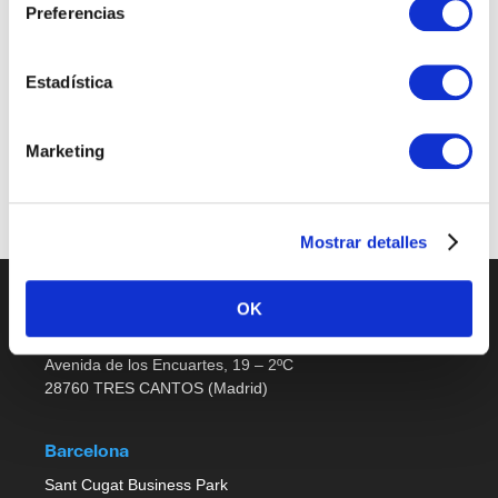
Preferencias
Sales Support
Estadística
Últimas publicaciones
Marketing
No job listings found.
Mostrar detalles
OK
Madrid
Avenida de los Encuartes, 19 – 2ºC
28760 TRES CANTOS (Madrid)
Barcelona
Sant Cugat Business Park