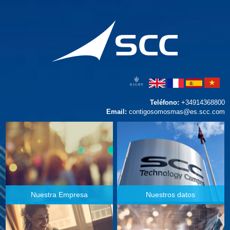
Teléfono:
+34914368800
Email:
contigosomosmas@es.scc.com
Nuestra Empresa
Nuestros datos