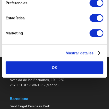
Preferencias
Sales Support
Estadística
Últimas publicaciones
Marketing
No job listings found.
Mostrar detalles
OK
Madrid
Avenida de los Encuartes, 19 – 2ºC
28760 TRES CANTOS (Madrid)
Barcelona
Sant Cugat Business Park