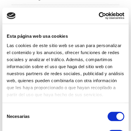
e
er
e
b
dI
Administración y Finanzas
o
n
Calidad
o
k
Esta página web usa cookies
Compras
Las cookies de este sitio web se usan para personalizar
IT
el contenido y los anuncios, ofrecer funciones de redes
sociales y analizar el tráfico. Además, compartimos
Logí­stica
información sobre el uso que haga del sitio web con
nuestros partners de redes sociales, publicidad y análisis
Managed Services
web, quienes pueden combinarla con otra información
que les haya proporcionado o que hayan recopilado a
Marketing
partir del uso que haya hecho de sus servicios.
Professional Services
Selección
Necesarias
RRHH
de
consentimiento
Sales Specialist