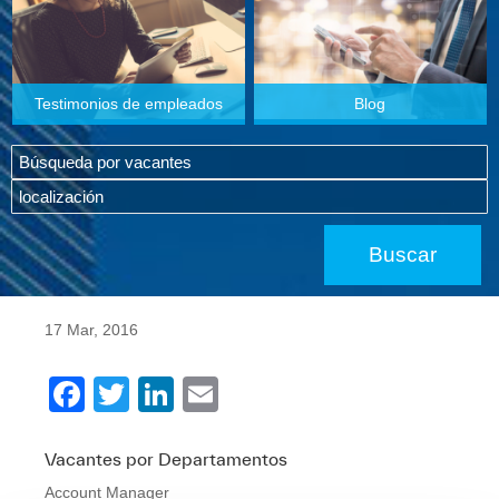
Testimonios de empleados
Blog
17 Mar, 2016
F
T
Li
E
a
wi
n
m
c
tt
k
ail
Vacantes por Departamentos
Account Manager