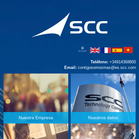
Teléfono:
+34914368800
Email:
contigosomosmas@es.scc.com
Nuestra Empresa
Nuestros datos