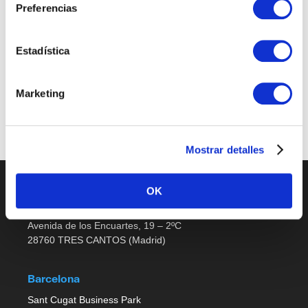
Preferencias
Sales Support
Estadística
Últimas publicaciones
Marketing
No job listings found.
Mostrar detalles
OK
Madrid
Avenida de los Encuartes, 19 – 2ºC
28760 TRES CANTOS (Madrid)
Barcelona
Sant Cugat Business Park