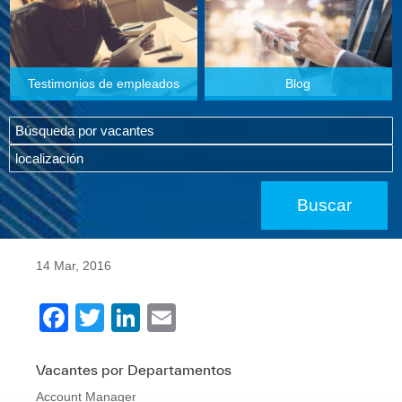
Testimonios de empleados
Blog
14 Mar, 2016
F
T
Li
E
a
wi
n
m
c
tt
k
ail
Vacantes por Departamentos
Account Manager