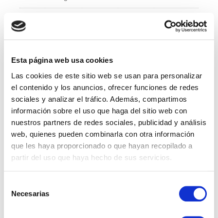
e
er
e
b
dI
Administración y Finanzas
o
n
Calidad
o
k
Esta página web usa cookies
Compras
Las cookies de este sitio web se usan para personalizar
IT
el contenido y los anuncios, ofrecer funciones de redes
sociales y analizar el tráfico. Además, compartimos
Logí­stica
información sobre el uso que haga del sitio web con
nuestros partners de redes sociales, publicidad y análisis
Managed Services
web, quienes pueden combinarla con otra información
que les haya proporcionado o que hayan recopilado a
Marketing
partir del uso que haya hecho de sus servicios.
Professional Services
Selección
Necesarias
RRHH
de
consentimiento
Sales Specialist