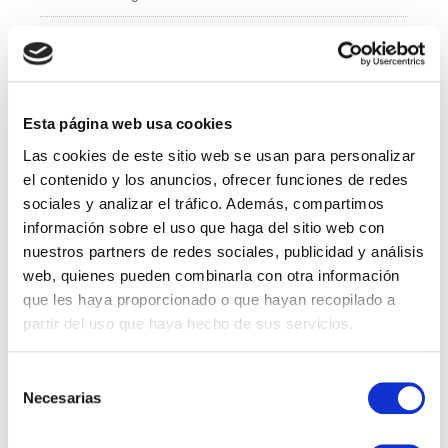
e
er
e
b
dI
Administración y Finanzas
o
n
Calidad
o
k
Esta página web usa cookies
Compras
Las cookies de este sitio web se usan para personalizar
IT
el contenido y los anuncios, ofrecer funciones de redes
sociales y analizar el tráfico. Además, compartimos
Logí­stica
información sobre el uso que haga del sitio web con
nuestros partners de redes sociales, publicidad y análisis
Managed Services
web, quienes pueden combinarla con otra información
que les haya proporcionado o que hayan recopilado a
Marketing
partir del uso que haya hecho de sus servicios.
Professional Services
Selección
Necesarias
RRHH
de
consentimiento
Sales Specialist