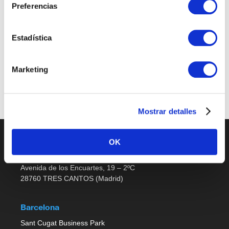
Preferencias
Sales Support
Estadística
Últimas publicaciones
Marketing
No job listings found.
Mostrar detalles
OK
Madrid
Avenida de los Encuartes, 19 – 2ºC
28760 TRES CANTOS (Madrid)
Barcelona
Sant Cugat Business Park