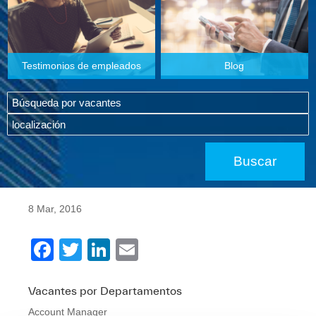
Testimonios de empleados
Blog
8 Mar, 2016
F
T
Li
E
a
wi
n
m
c
tt
k
ail
Vacantes por Departamentos
Account Manager