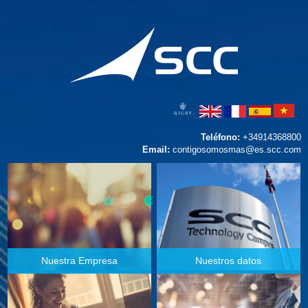
Teléfono:
+34914368800
Email:
contigosomosmas@es.scc.com
Nuestra Empresa
Nuestros datos