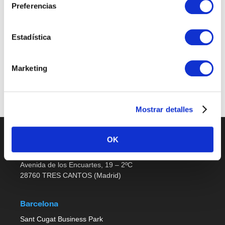
Preferencias
Sales Support
Estadística
Últimas publicaciones
Marketing
No job listings found.
Mostrar detalles
OK
Madrid
Avenida de los Encuartes, 19 – 2ºC
28760 TRES CANTOS (Madrid)
Barcelona
Sant Cugat Business Park