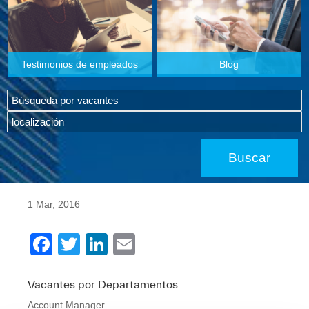
Testimonios de empleados
Blog
1 Mar, 2016
F
T
Li
E
a
wi
n
m
c
tt
k
ail
Vacantes por Departamentos
Account Manager