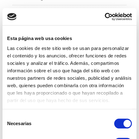
e
er
e
b
dI
Administración y Finanzas
o
n
Calidad
o
k
Esta página web usa cookies
Compras
Las cookies de este sitio web se usan para personalizar
IT
el contenido y los anuncios, ofrecer funciones de redes
sociales y analizar el tráfico. Además, compartimos
Logí­stica
información sobre el uso que haga del sitio web con
nuestros partners de redes sociales, publicidad y análisis
Managed Services
web, quienes pueden combinarla con otra información
que les haya proporcionado o que hayan recopilado a
Marketing
partir del uso que haya hecho de sus servicios.
Professional Services
Selección
Necesarias
RRHH
de
consentimiento
Sales Specialist