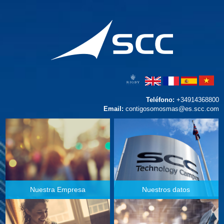
Teléfono:
+34914368800
Email:
contigosomosmas@es.scc.com
Nuestra Empresa
Nuestros datos