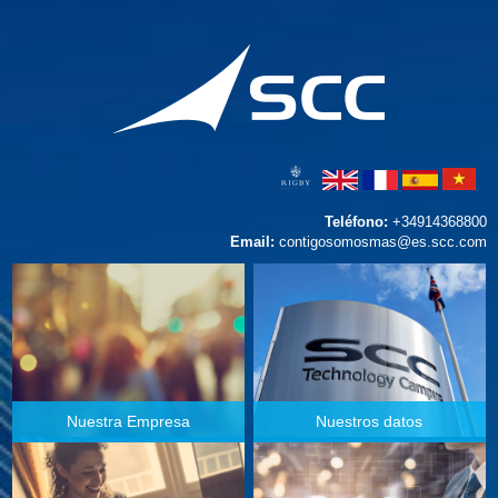
Teléfono:
+34914368800
Email:
contigosomosmas@es.scc.com
Nuestra Empresa
Nuestros datos