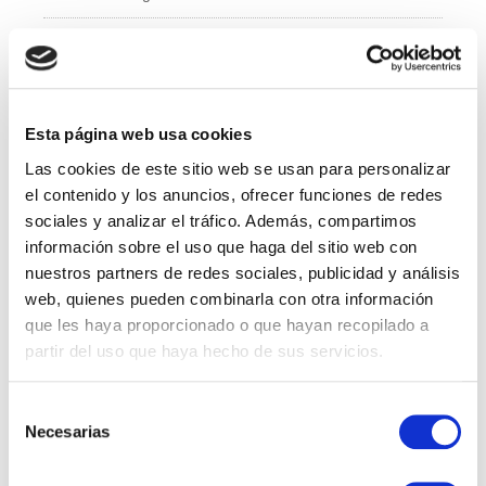
e
er
e
b
dI
Administración y Finanzas
o
n
Calidad
o
k
Esta página web usa cookies
Compras
Las cookies de este sitio web se usan para personalizar
IT
el contenido y los anuncios, ofrecer funciones de redes
sociales y analizar el tráfico. Además, compartimos
Logí­stica
información sobre el uso que haga del sitio web con
nuestros partners de redes sociales, publicidad y análisis
Managed Services
web, quienes pueden combinarla con otra información
que les haya proporcionado o que hayan recopilado a
Marketing
partir del uso que haya hecho de sus servicios.
Professional Services
Selección
Necesarias
RRHH
de
consentimiento
Sales Specialist