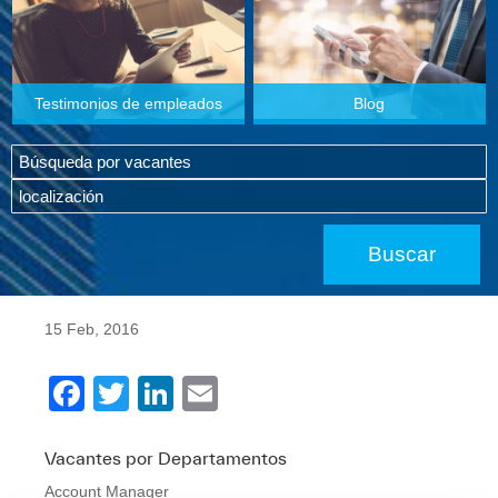
Testimonios de empleados
Blog
15 Feb, 2016
F
T
Li
E
a
wi
n
m
c
tt
k
ail
Vacantes por Departamentos
Account Manager