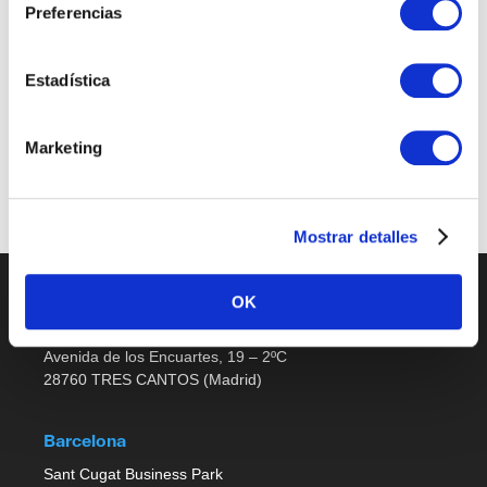
Preferencias
Sales Support
Estadística
Últimas publicaciones
Marketing
No job listings found.
Mostrar detalles
OK
Madrid
Avenida de los Encuartes, 19 – 2ºC
28760 TRES CANTOS (Madrid)
Barcelona
Sant Cugat Business Park