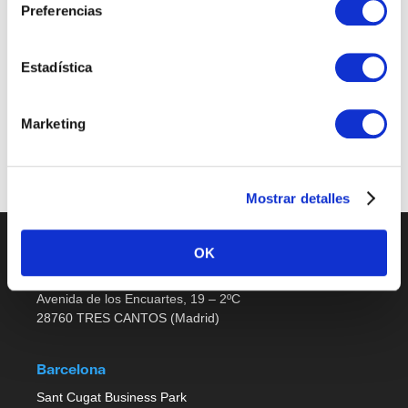
Preferencias
Sales Support
Estadística
Últimas publicaciones
Marketing
No job listings found.
Mostrar detalles
OK
Madrid
Avenida de los Encuartes, 19 – 2ºC
28760 TRES CANTOS (Madrid)
Barcelona
Sant Cugat Business Park