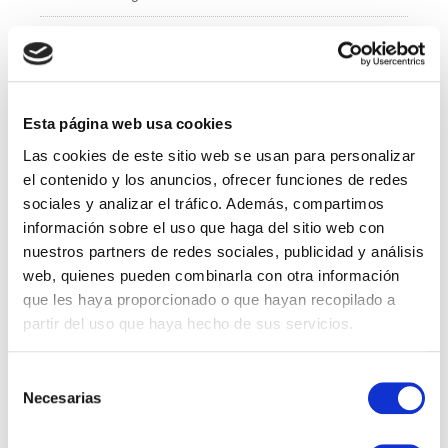
e
er
e
b
dI
Administración y Finanzas
o
n
Calidad
o
k
Esta página web usa cookies
Compras
Las cookies de este sitio web se usan para personalizar
IT
el contenido y los anuncios, ofrecer funciones de redes
sociales y analizar el tráfico. Además, compartimos
Logí­stica
información sobre el uso que haga del sitio web con
nuestros partners de redes sociales, publicidad y análisis
Managed Services
web, quienes pueden combinarla con otra información
que les haya proporcionado o que hayan recopilado a
Marketing
partir del uso que haya hecho de sus servicios.
Professional Services
Selección
Necesarias
RRHH
de
consentimiento
Sales Specialist