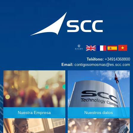
Teléfono:
+34914368800
Email:
contigosomosmas@es.scc.com
Nuestra Empresa
Nuestros datos