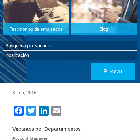
Testimonios de empleados
Blog
3 Feb, 2016
F
T
Li
E
a
wi
n
m
c
tt
k
ail
Vacantes por Departamentos
Account Manager