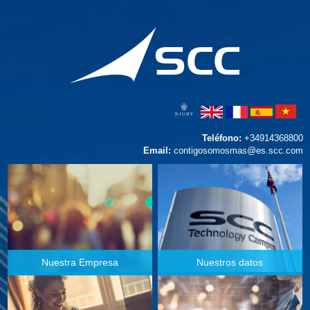
Teléfono:
+34914368800
Email:
contigosomosmas@es.scc.com
Nuestra Empresa
Nuestros datos