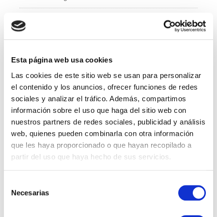
e
er
e
b
dI
Administración y Finanzas
o
n
Calidad
o
k
Esta página web usa cookies
Compras
Las cookies de este sitio web se usan para personalizar
IT
el contenido y los anuncios, ofrecer funciones de redes
sociales y analizar el tráfico. Además, compartimos
Logí­stica
información sobre el uso que haga del sitio web con
nuestros partners de redes sociales, publicidad y análisis
Managed Services
web, quienes pueden combinarla con otra información
que les haya proporcionado o que hayan recopilado a
Marketing
partir del uso que haya hecho de sus servicios.
Professional Services
Selección
Necesarias
RRHH
de
consentimiento
Sales Specialist