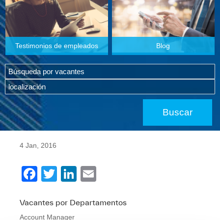
Testimonios de empleados
Blog
4 Jan, 2016
F
T
Li
E
a
wi
n
m
c
tt
k
ail
Vacantes por Departamentos
Account Manager