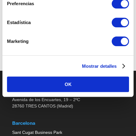
Preferencias
Sales Support
Estadística
Últimas publicaciones
Marketing
No job listings found.
Mostrar detalles
OK
Madrid
Avenida de los Encuartes, 19 – 2ºC
28760 TRES CANTOS (Madrid)
Barcelona
Sant Cugat Business Park