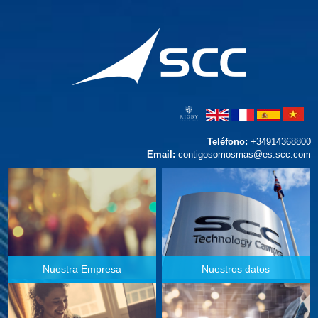
Teléfono:
+34914368800
Email:
contigosomosmas@es.scc.com
Nuestra Empresa
Nuestros datos