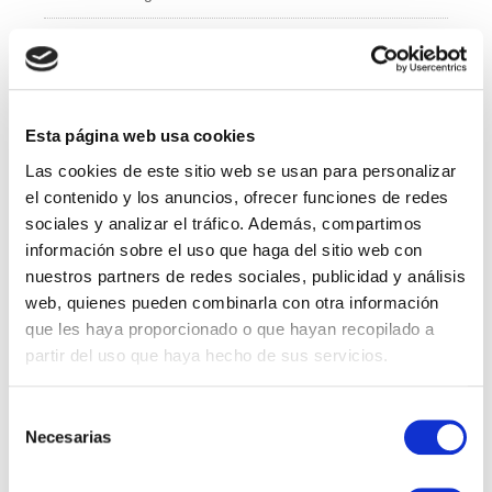
e
er
e
b
dI
Administración y Finanzas
o
n
Calidad
o
k
Esta página web usa cookies
Compras
Las cookies de este sitio web se usan para personalizar
IT
el contenido y los anuncios, ofrecer funciones de redes
sociales y analizar el tráfico. Además, compartimos
Logí­stica
información sobre el uso que haga del sitio web con
nuestros partners de redes sociales, publicidad y análisis
Managed Services
web, quienes pueden combinarla con otra información
que les haya proporcionado o que hayan recopilado a
Marketing
partir del uso que haya hecho de sus servicios.
Professional Services
Selección
Necesarias
RRHH
de
consentimiento
Sales Specialist