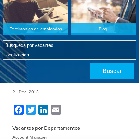
Testimonios de empleados
Blog
21 Dec, 2015
F
T
Li
E
a
wi
n
m
c
tt
k
ail
Vacantes por Departamentos
Account Manager