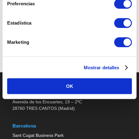
Preferencias
Sales Support
Estadística
Últimas publicaciones
Marketing
No job listings found.
Mostrar detalles
OK
Madrid
Avenida de los Encuartes, 19 – 2ºC
28760 TRES CANTOS (Madrid)
Barcelona
Sant Cugat Business Park