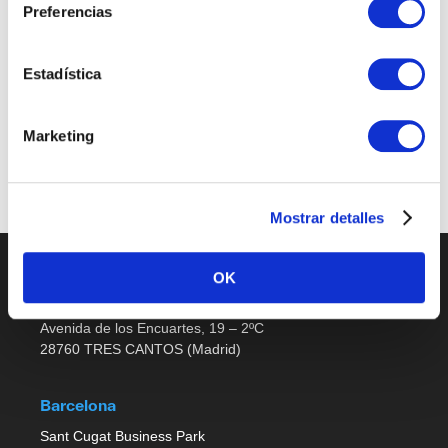
Preferencias
Sales Support
Estadística
Últimas publicaciones
Marketing
No job listings found.
Mostrar detalles
OK
Madrid
Avenida de los Encuartes, 19 – 2ºC
28760 TRES CANTOS (Madrid)
Barcelona
Sant Cugat Business Park