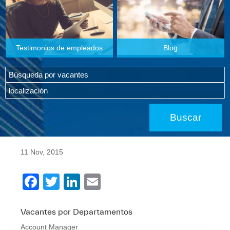
Testimonios de empleados
Blog
11 Nov, 2015
F
T
Li
E
a
wi
n
m
c
tt
k
ail
Vacantes por Departamentos
Account Manager