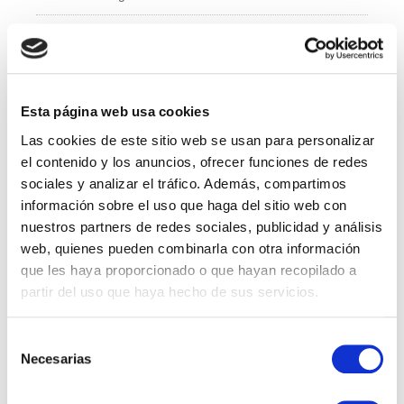
e
er
e
b
dI
Administración y Finanzas
o
n
Calidad
o
k
Esta página web usa cookies
Compras
Las cookies de este sitio web se usan para personalizar
IT
el contenido y los anuncios, ofrecer funciones de redes
sociales y analizar el tráfico. Además, compartimos
Logí­stica
información sobre el uso que haga del sitio web con
nuestros partners de redes sociales, publicidad y análisis
Managed Services
web, quienes pueden combinarla con otra información
que les haya proporcionado o que hayan recopilado a
Marketing
partir del uso que haya hecho de sus servicios.
Professional Services
Selección
Necesarias
RRHH
de
consentimiento
Sales Specialist