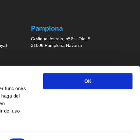
Pamplona
C/Miguel Astrain, nº 8 – Ofc. 5
aya)
31006 Pamplona Navarra
OK
er funciones
ess,
 haga del
den
r del uso