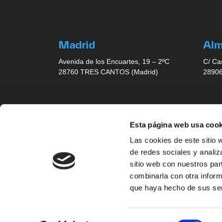
Madrid
Al
Avenida de los Encuartes, 19 – 2ºC
C/ Ca
28760 TRES CANTOS (Madrid)
28906
Barcelona
Sev
Esta página web usa cook
Sant Cugat Business Park
Glori
Las cookies de este sitio 
Av. Vía Augusta, 15-25 Edificio A2,
Edif.
de redes sociales y analiz
Planta 1
Plant
08174 Sant Cugat del Vallés
41940
sitio web con nuestros par
(Barcelona)
combinarla con otra inform
que haya hecho de sus ser
Selección