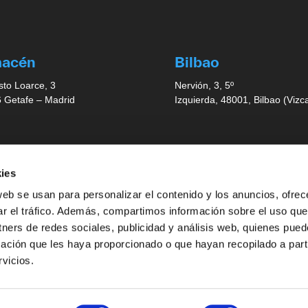
macén
Bilbao
sto Loarce, 3
Nervión, 3, 5º
 Getafe – Madrid
Izquierda, 48001, Bilbao (Vizc
illa
Valencia
ies
eta Aníbal González S/N
C/Juan de la Cierva,
web se usan para personalizar el contenido y los anuncios, ofrec
 CENTRIS 2
27, Parque Tecnológico Welln
ar el tráfico. Además, compartimos información sobre el uso que
a 3 Puerta 3.16
Edificio Wellness
 Tomares (Sevilla)
1ª, Planta – 3º Dcha,
tners de redes sociales, publicidad y análisis web, quienes pue
46980 PATERNA (Valencia)
ación que les haya proporcionado o que hayan recopilado a parti
vicios.