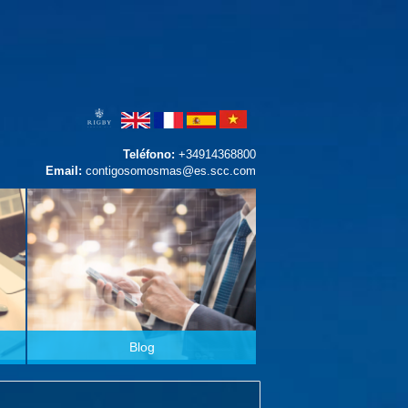
Teléfono:
+34914368800
Email:
contigosomosmas@es.scc.com
Blog