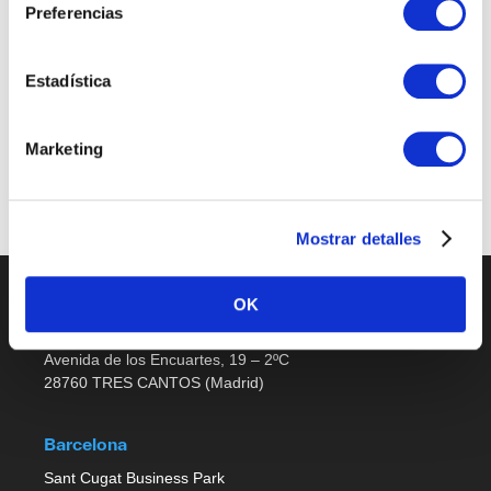
Preferencias
Sales Support
Estadística
Últimas publicaciones
Marketing
No job listings found.
Mostrar detalles
OK
Madrid
Avenida de los Encuartes, 19 – 2ºC
28760 TRES CANTOS (Madrid)
Barcelona
Sant Cugat Business Park