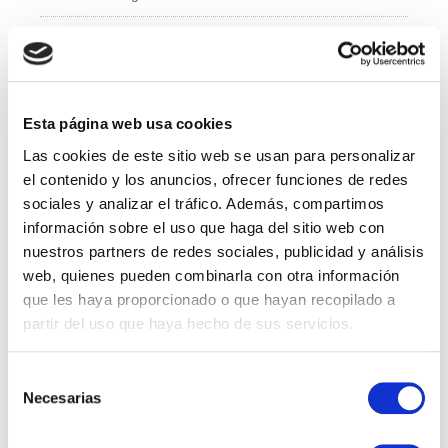
e
er
e
b
dI
Administración y Finanzas
o
n
Calidad
o
k
Esta página web usa cookies
Compras
Las cookies de este sitio web se usan para personalizar
IT
el contenido y los anuncios, ofrecer funciones de redes
sociales y analizar el tráfico. Además, compartimos
Logí­stica
información sobre el uso que haga del sitio web con
nuestros partners de redes sociales, publicidad y análisis
Managed Services
web, quienes pueden combinarla con otra información
que les haya proporcionado o que hayan recopilado a
Marketing
partir del uso que haya hecho de sus servicios.
Professional Services
Selección
Necesarias
RRHH
de
consentimiento
Sales Specialist