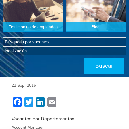
Testimonios de empleados
Blog
22 Sep, 2015
F
T
Li
E
a
wi
n
m
c
tt
k
ail
Vacantes por Departamentos
Account Manager