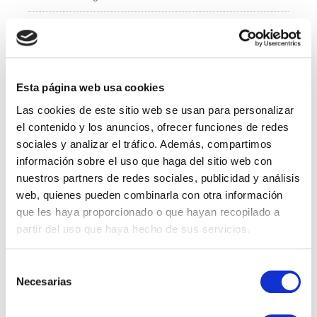
e
er
e
b
dI
Administración y Finanzas
o
n
Calidad
o
k
Esta página web usa cookies
Compras
Las cookies de este sitio web se usan para personalizar
IT
el contenido y los anuncios, ofrecer funciones de redes
sociales y analizar el tráfico. Además, compartimos
Logí­stica
información sobre el uso que haga del sitio web con
nuestros partners de redes sociales, publicidad y análisis
Managed Services
web, quienes pueden combinarla con otra información
que les haya proporcionado o que hayan recopilado a
Marketing
partir del uso que haya hecho de sus servicios.
Professional Services
Selección
Necesarias
RRHH
de
consentimiento
Sales Specialist