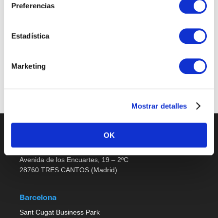
Preferencias
Sales Support
Estadística
Últimas publicaciones
Marketing
No job listings found.
Mostrar detalles
OK
Madrid
Avenida de los Encuartes, 19 – 2ºC
28760 TRES CANTOS (Madrid)
Barcelona
Sant Cugat Business Park