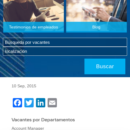
Testimonios de empleados
Blog
10 Sep, 2015
F
T
Li
E
a
wi
n
m
c
tt
k
ail
Vacantes por Departamentos
Account Manager